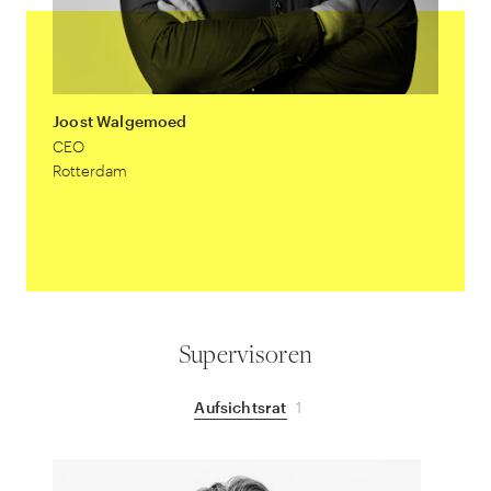
Joost Walgemoed
Wilfre
CEO
CCO
Rotterdam
Rotter
email
Supervisoren
Aufsichtsrat
1