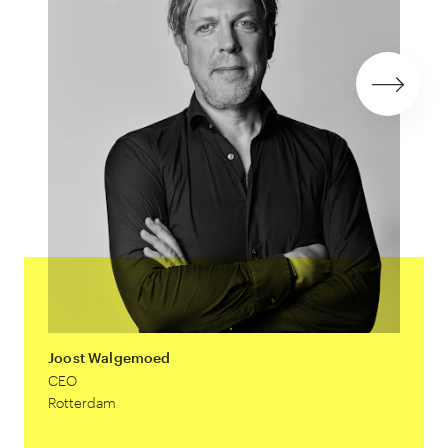
Joost Walgemoed
Wilfre
CEO
CCO
Rotterdam
Rotter
email