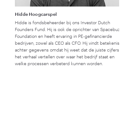
Koen S
Hidde Hoogcarspel
Koen is
Hidde is fondsbeheerder bij ons Investor Dutch
investe
Founders Fund. Hij is ook de oprichter van Spacebuzz
kleiner
Foundation en heeft ervaring in PE-gefinancierde
Siemens
bedrijven, zowel als CEO als CFO. Hij vindt betekenis
M
&
A‑in
achter gegevens omdat hij weet dat de juiste cijfers
investe
het verhaal vertellen over waar het bedrijf staat en
Venture
welke processen verbeterd kunnen worden.
combine
gebied
bij mee
Bolero
zijn ve
Start i
Als je 
bereike
het wer