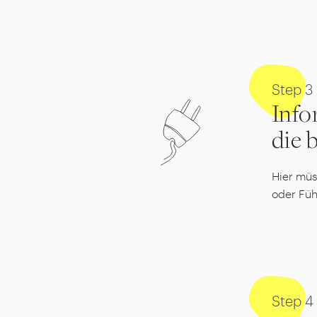
Step
3
Info
die 
Hier müs
oder Füh
Step
4