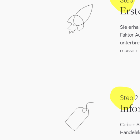
Step
1
Erst
Sie erha
Faktor-A
unterbre
müssen. 
Step
2
Info
Geben Si
Handelsk