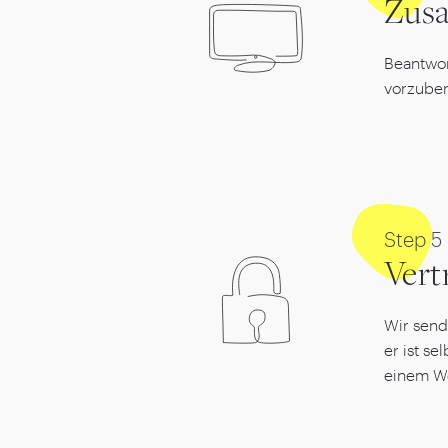
Zusa
Beantwor
vorzuber
Step
5
Vert
Wir send
er ist se
einem W