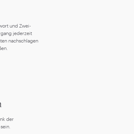
wort und Zwei-
rgang jederzeit
aten nachschlagen
ßen.
n
nk der
sein.