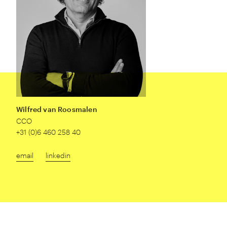
Wilfred van Roosmalen
CCO
+
31
(
0
)
6
460
258
40
email
linkedin