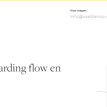
Voor vragen:
info@useblanco
arding flow en