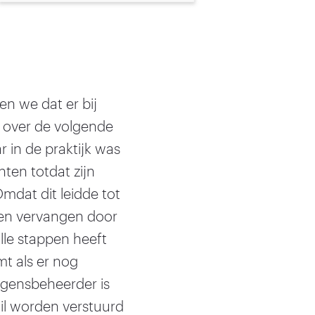
n we dat er bij
d over de volgende
r in de praktijk was
ten totdat zijn
dat dit leidde tot
 en vervangen door
 alle stappen heeft
t als er nog
ogensbeheerder is
il worden verstuurd