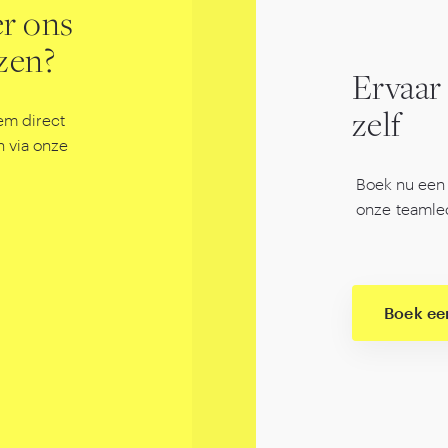
er ons
jzen?
Ervaar
em direct
zelf
 via onze
Boek nu een 
onze teamle
Boek e