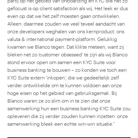
partij op het gebied van onboarding en KYC die net zo
gefocust is op client satisfaction als wij. Het leek er dus
even op dat we het zelf moesten gaan ontwikkelen.
Alleen: daarmee zouden we veel teveel aandacht van
onze developers weghalen van ons kernproduct: ons
valuta
&
international payment-platform. Gelukkig
kwamen we Blanco tegen. Dat klikte meteen, want zij
bleken net zo
‘
customer obsessed’ te zijn als wij.Blanco
stond ervoor open om samen een KYC Suite voor
business banking te bouwen – zo konden we toch een
KYC Suite extern
‘
inkopen’, die we gedeeltelijk zelf
verder ontwikkelde om te kunnen voldoen aan onze
hoge eisen op het gebied van gebruiksgemak. Bij
Blanco waren ze zo slim om in te zien dat onze
samenwerking hun een business banking KYC Suite zou
opleveren die zij verder zouden kunnen inzetten: onze
samenwerking bleek een echte win-win situatie.”