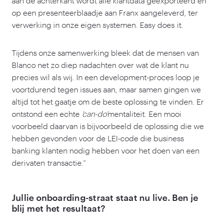
aan de achterkant wordt alle klantdata geëxporteerd en
op een presenteerblaadje aan Franx aangeleverd, ter
verwerking in onze eigen systemen. Easy does it.
Tijdens onze samenwerking bleek dat de mensen van
Blanco net zo diep nadachten over wat de klant nu
precies wil als wij. In een development-proces loop je
voortdurend tegen issues aan, maar samen gingen we
altijd tot het gaatje om de beste oplossing te vinden. Er
ontstond een echte
‘
can-do’
mentaliteit. Een mooi
voorbeeld daarvan is bijvoorbeeld de oplossing die we
hebben gevonden voor de LEI-code die business
banking klanten nodig hebben voor het doen van een
derivaten transactie.”
Jullie onboarding-straat staat nu live. Ben je
blij met het resultaat?