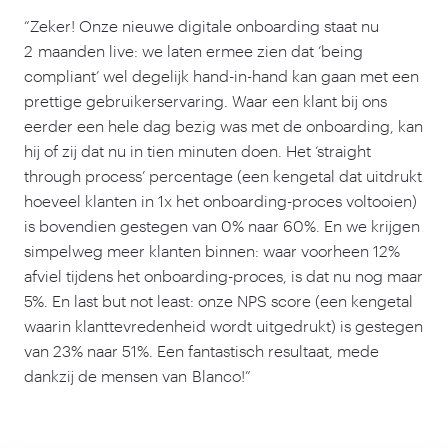
“
Zeker! Onze nieuwe digitale onboarding staat nu
2
maanden live: we laten ermee zien dat
‘
being
compliant’ wel degelijk hand-in-hand kan gaan met een
prettige gebruikerservaring. Waar een klant bij ons
eerder een hele dag bezig was met de onboarding, kan
hij of zij dat nu in tien minuten doen. Het
‘
straight
through process’ percentage (een kengetal dat uitdrukt
hoeveel klanten in
1
x het onboarding-proces voltooien)
is bovendien gestegen van
0
% naar
60
%. En we krijgen
simpelweg meer klanten binnen: waar voorheen
12
%
afviel tijdens het onboarding-proces, is dat nu nog maar
5
%. En last but not least: onze NPS score (een kengetal
waarin klanttevredenheid wordt uitgedrukt) is gestegen
van
23
% naar
51
%. Een fantastisch resultaat, mede
dankzij de mensen van Blanco!”