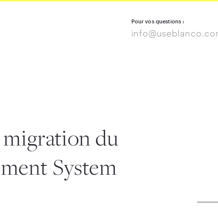
Pour vos questions :
info@useblanco.c
a migration du
ement System