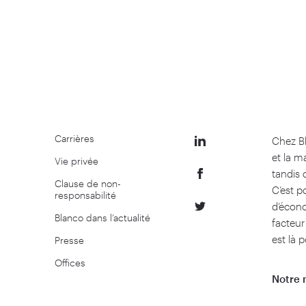
Carrières
Chez B
et la m
Vie privée
tandis 
Clause de non-
C’est p
responsabilité
d’écono
Blanco dans l’actualité
facteur
est là p
Presse
Offices
Notre 