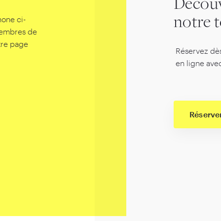
Décou
one ci-
notre 
membres de
tre page
Réservez dès
en ligne ave
Réserve