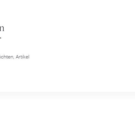
en
r
chten, Artikel