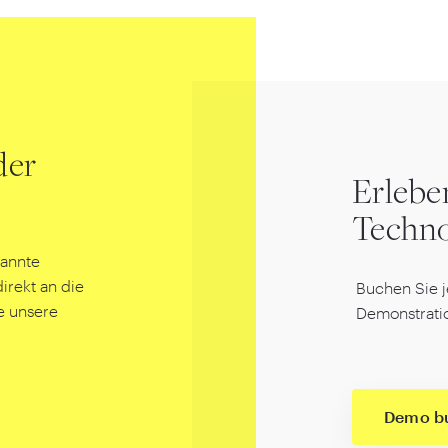
der
Erlebe
Techno
nannte
rekt an die
Buchen Sie j
e unsere
Demonstrati
Demo b