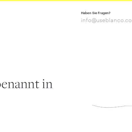
Haben Sie Fragen?
info@useblanco.c
enannt in