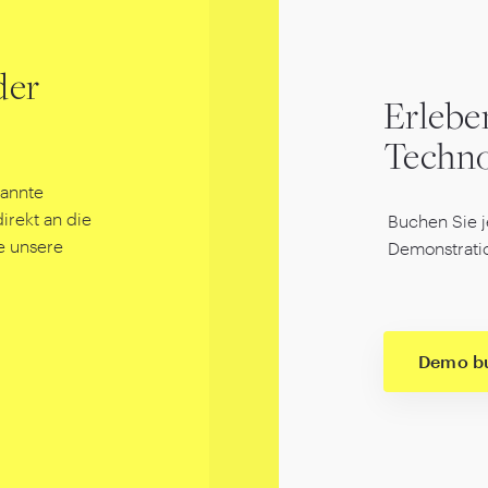
der
Erlebe
Techno
nannte
rekt an die
Buchen Sie j
e unsere
Demonstrati
Demo b