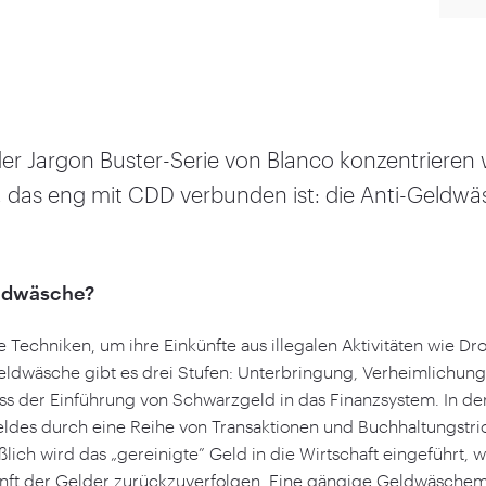
er Jargon Buster-Serie von Blanco konzentrieren w
 das eng mit CDD verbunden ist: die Anti-Geldwä
eldwäsche?
le Techniken, um ihre Einkünfte aus illegalen Aktivitäten wie D
eldwäsche gibt es drei Stufen: Unterbringung, Verheimlichung 
zess der Einführung von Schwarzgeld in das Finanzsystem. In d
ldes durch eine Reihe von Transaktionen und Buchhaltungstrick
ßlich wird das
„
gereinigte” Geld in die Wirtschaft eingeführt, 
kunft der Gelder zurückzuverfolgen. Eine gängige Geldwäsche