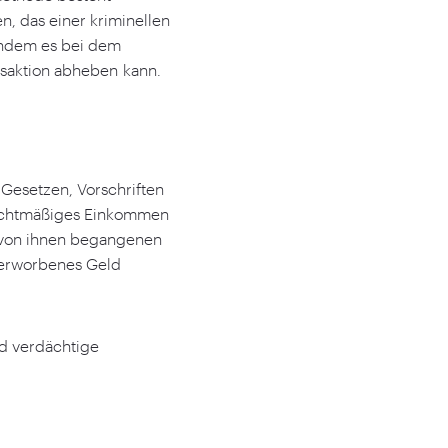
n, das einer kriminellen
 indem es bei dem
nsaktion abheben kann.
Gesetzen, Vorschriften
s rechtmäßiges Einkommen
e von ihnen begangenen
 erworbenes Geld
nd verdächtige