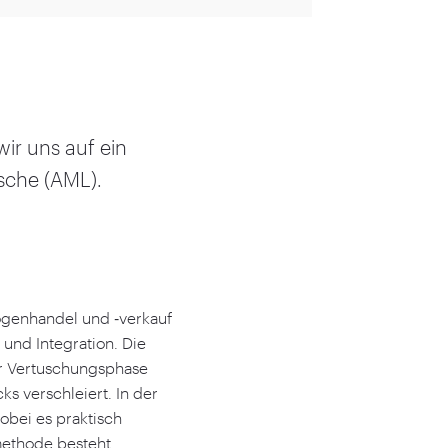
ir uns auf ein
sche (AML).
rogenhandel und ‑verkauf
und Integration. Die
er Vertuschungsphase
s verschleiert. In der
wobei es praktisch
methode besteht