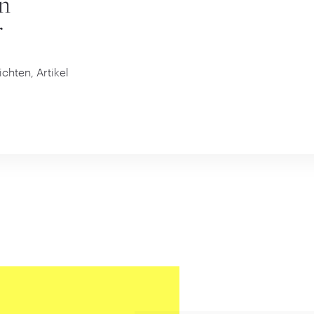
en
r
chten, Artikel