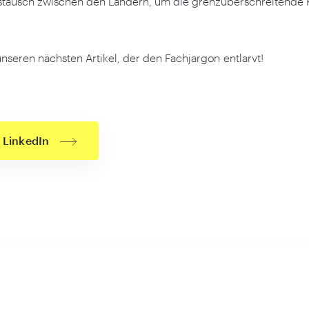
stausch zwischen den Ländern, um die grenzüberschreitende K
nseren nächsten Artikel, der den Fachjargon entlarvt!
 LinkedIn