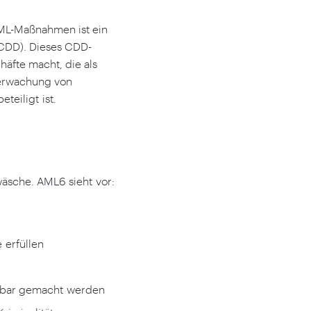
AML-Maßnahmen ist ein
 CDD). Dieses CDD-
häfte macht, die als
berwachung von
teiligt ist.
dwäsche. AML
6
sieht vor:
 erfüllen
aftbar gemacht werden