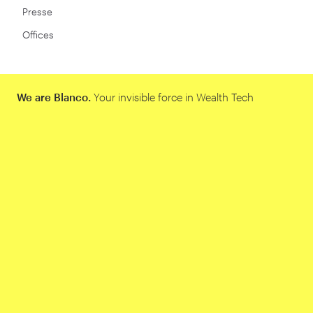
Presse
Offices
We are Blanco.
Your invisible force in Wealth Tech
Firmenname
*
Website url
Vorname
*
Nachname
*