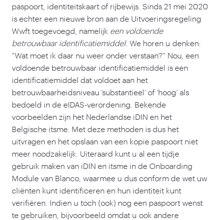
paspoort, identiteitskaart of rijbewijs. Sinds
21
mei
2020
is echter een nieuwe bron aan de Uitvoeringsregeling
Wwft toegevoegd, namelijk
een voldoende
betrouwbaar identificatiemiddel
. We horen u denken:
“
Wat moet ik daar nu weer onder verstaan?” Nou, een
voldoende betrouwbaar identificatiemiddel is een
identificatiemiddel dat voldoet aan het
betrouwbaarheidsniveau
‘
substantieel’ of
‘
hoog’ als
bedoeld in de eIDAS-verordening. Bekende
voorbeelden zijn het Nederlandse iDIN en het
Belgische itsme. Met deze methoden is dus het
uitvragen en het opslaan van een kopie paspoort niet
meer noodzakelijk. Uiteraard kunt u al een tijdje
gebruik maken van iDIN en itsme in de Onboarding
Module van Blanco, waarmee u dus conform de wet uw
cliënten kunt identificeren en hun identiteit kunt
verifiëren. Indien u toch (ook) nog een paspoort wenst
te gebruiken, bijvoorbeeld omdat u ook andere