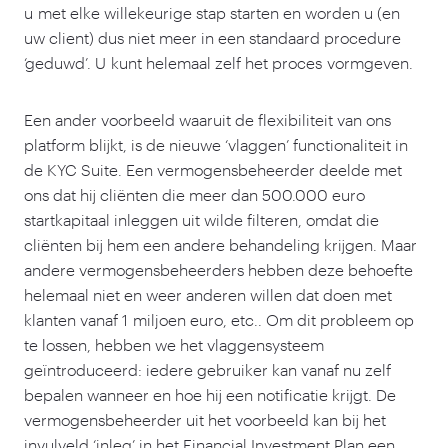
u met elke willekeurige stap starten en worden u (en
uw client) dus niet meer in een standaard procedure
‘
geduwd’. U kunt helemaal zelf het proces vormgeven.
Een ander voorbeeld waaruit de flexibiliteit van ons
platform blijkt, is de nieuwe
‘
vlaggen’ functionaliteit in
de KYC Suite. Een vermogensbeheerder deelde met
ons dat hij cliënten die meer dan
500
.
000
euro
startkapitaal inleggen uit wilde filteren, omdat die
cliënten bij hem een andere behandeling krijgen. Maar
andere vermogensbeheerders hebben deze behoefte
helemaal niet en weer anderen willen dat doen met
klanten vanaf
1
miljoen euro, etc.. Om dit probleem op
te lossen, hebben we het vlaggensysteem
geïntroduceerd: iedere gebruiker kan vanaf nu zelf
bepalen wanneer en hoe hij een notificatie krijgt. De
vermogensbeheerder uit het voorbeeld kan bij het
invulveld
‘
inleg’ in het Financial Investment Plan een