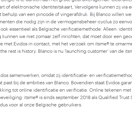
t of elektronische identiteitskaart, Vervolgens kunnen zij vi
t behulp van een pincode of vingerafdruk. Bij Blanco willen we n
enten die nodig zijn in de vermogensbeheer-cyclus zo eenvo
ook essentieel als Belgische verificatiemethode. Alleen: identi
unnen we niet zomaar zelf inrichten; dat moet door een gecer
 met Evidos in contact, met het verzoek om itsme® te omarme
he rest is history. Blanco is nu
‘
launching customer’ van de it
os samenwerken, omdat zij identificatie- en verificatiemethode
 past bij de ambities van Blanco. Bovendien staat Evidos gara
king tot online identificatie en verificatie. Online tekenen met
beveiliging: itsme® is sinds september
2018
als Qualified Trust
dus voor al onze Belgische gebruikers.