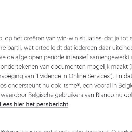
dol op het creëren van win-win situaties: dat je t
 partij, wat ertoe leidt dat iedereen daar uiteinde
e de afgelopen periode intensief samengewerkt 
ine ondertekenen van documenten mogelijk maakt (
envoeging van
‘
Evidence in Online Services’). En da
dos ondersteunt nu ook itsme®, een vooral in Belgi
, waardoor Belgische gebruikers van Blanco nu o
Lees hier het persbericht
.
n Belgie is te danken aan het grote gebruikersgemak. Gebruike