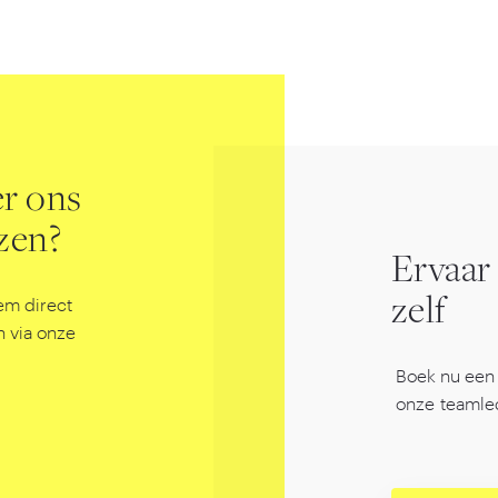
er ons
jzen?
Ervaar
em direct
zelf
 via onze
Boek nu een 
onze teamle