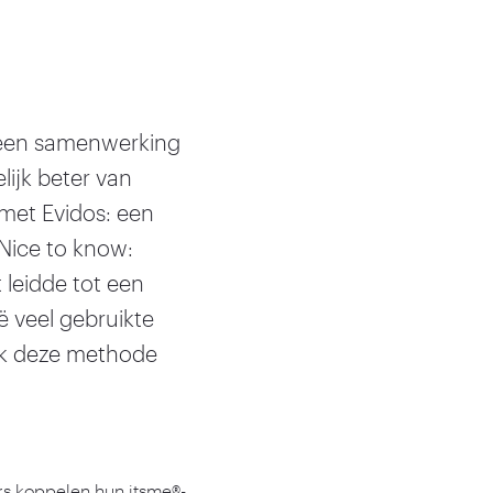
ot een samenwerking
lijk beter van
met Evidos: een
Nice to know:
t leidde tot een
ë veel gebruikte
ok deze methode
rs koppelen hun itsme®-