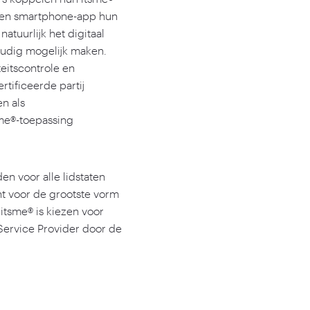
a een smartphone-app hun
atuurlijk het digitaal
udig mogelijk maken.
teitscontrole en
tificeerde partij
n als
sme®-toepassing
n voor alle lidstaten
nt voor de grootste vorm
 itsme® is kiezen voor
 Service Provider door de