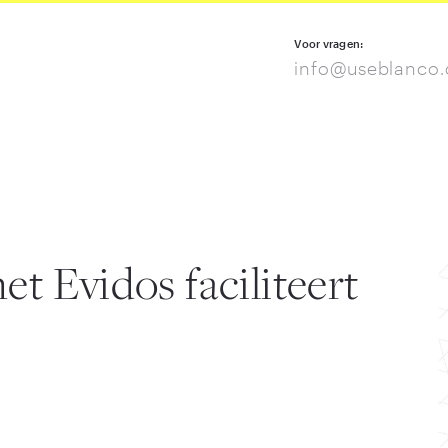
Voor vragen:
info@useblanco
 Evidos faciliteert