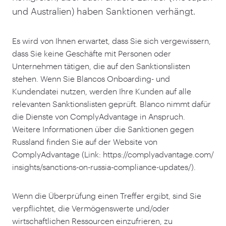
und Australien) haben Sanktionen verhängt.
Es wird von Ihnen erwartet, dass Sie sich vergewissern,
dass Sie keine Geschäfte mit Personen oder
Unternehmen tätigen, die auf den Sanktionslisten
stehen. Wenn Sie Blancos Onboarding- und
Kundendatei nutzen, werden Ihre Kunden auf alle
relevanten Sanktionslisten geprüft. Blanco nimmt dafür
die Dienste von ComplyAdvantage in Anspruch.
Weitere Informationen über die Sanktionen gegen
Russland finden Sie auf der Website von
ComplyAdvantage (Link: https://​com​plyad​van​tage​.com/​
i​n​s​i​g​h​t​s​/​s​a​n​c​t​i​o​n​s​-​o​n​-​r​u​s​s​i​a​-​c​o​m​p​l​i​a​n​c​e​-​u​p​d​ates/).
Wenn die Überprüfung einen Treffer ergibt, sind Sie
verpflichtet, die Vermögenswerte und/​oder
wirtschaftlichen Ressourcen einzufrieren, zu